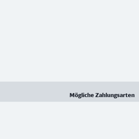
Mögliche Zahlungsarten
ungen
Datenschutz
Nutzungsbedingungen
Vertrag kündigen