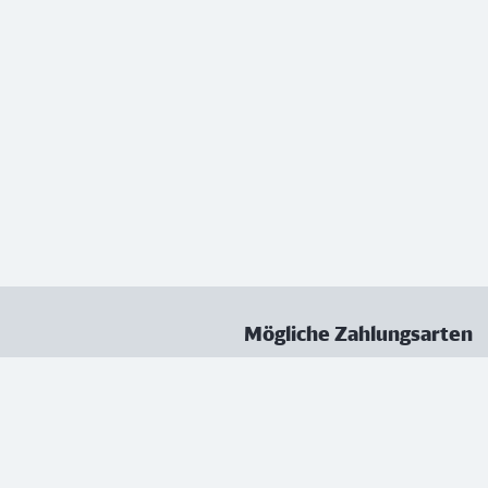
Mögliche Zahlungsarten
ungen
Datenschutz
Nutzungsbedingungen
Vertrag kündigen