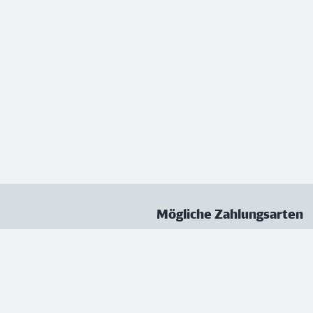
Mögliche Zahlungsarten
ungen
Datenschutz
Nutzungsbedingungen
Vertrag kündigen