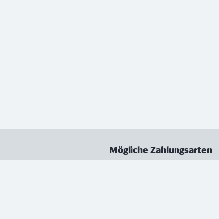
Mögliche Zahlungsarten
ungen
Datenschutz
Nutzungsbedingungen
Vertrag kündigen