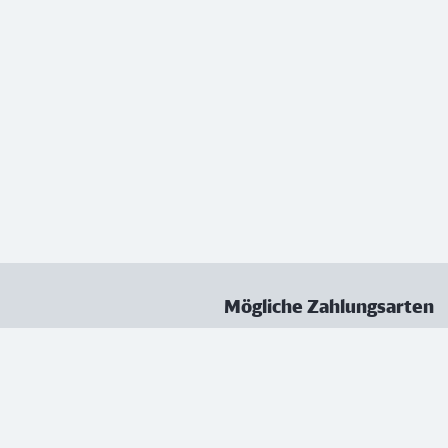
Mögliche Zahlungsarten
ungen
Datenschutz
Nutzungsbedingungen
Vertrag kündigen