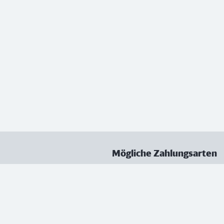
Mögliche Zahlungsarten
ungen
Datenschutz
Nutzungsbedingungen
Vertrag kündigen