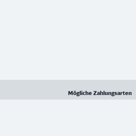
Mögliche Zahlungsarten
ungen
Datenschutz
Nutzungsbedingungen
Vertrag kündigen