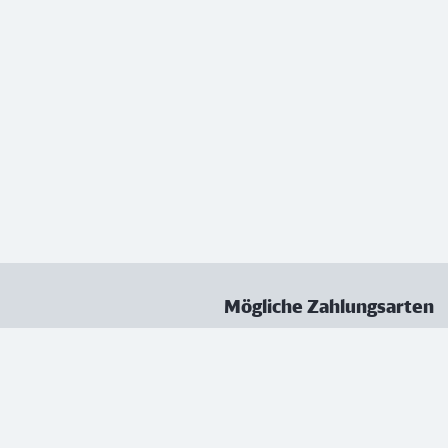
Mögliche Zahlungsarten
ungen
Datenschutz
Nutzungsbedingungen
Vertrag kündigen