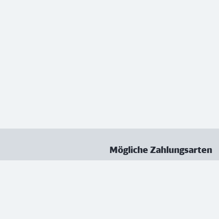
Mögliche Zahlungsarten
ungen
Datenschutz
Nutzungsbedingungen
Vertrag kündigen