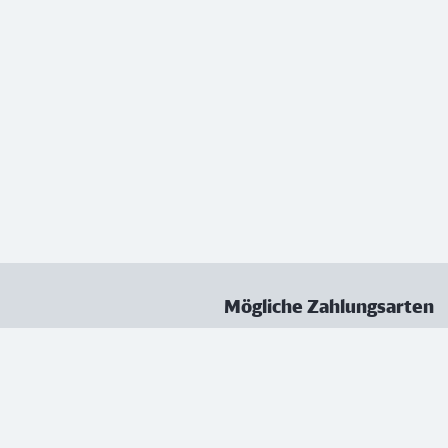
Mögliche Zahlungsarten
ungen
Datenschutz
Nutzungsbedingungen
Vertrag kündigen