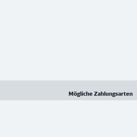
Mögliche Zahlungsarten
ungen
Datenschutz
Nutzungsbedingungen
Vertrag kündigen