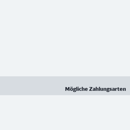
Mögliche Zahlungsarten
ungen
Datenschutz
Nutzungsbedingungen
Vertrag kündigen