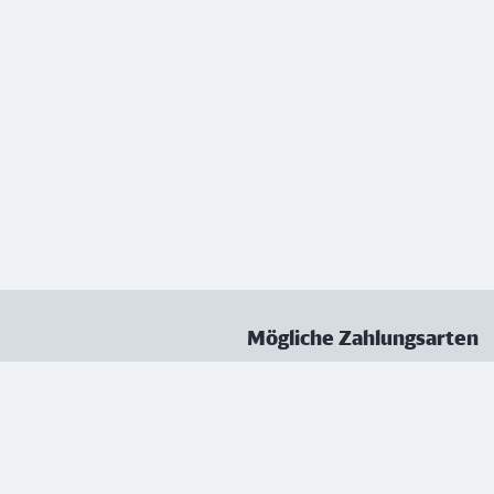
Mögliche Zahlungsarten
ungen
Datenschutz
Nutzungsbedingungen
Vertrag kündigen