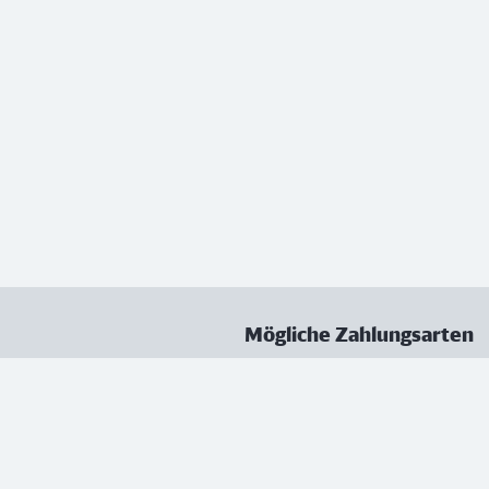
Mögliche Zahlungsarten
ungen
Datenschutz
Nutzungsbedingungen
Vertrag kündigen