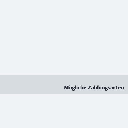
Mögliche Zahlungsarten
ungen
Datenschutz
Nutzungsbedingungen
Vertrag kündigen