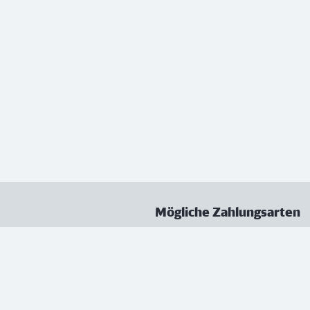
Mögliche Zahlungsarten
ungen
Datenschutz
Nutzungsbedingungen
Vertrag kündigen