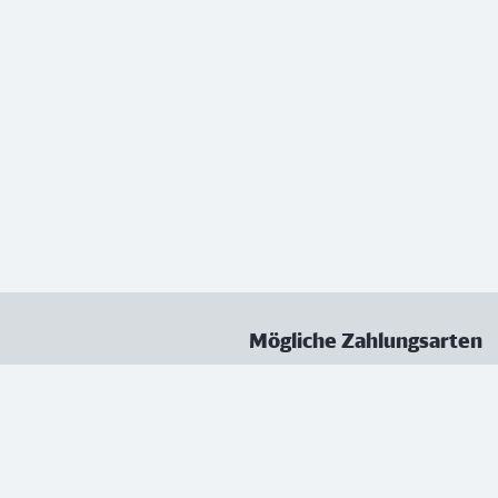
Mögliche Zahlungsarten
ungen
Datenschutz
Nutzungsbedingungen
Vertrag kündigen