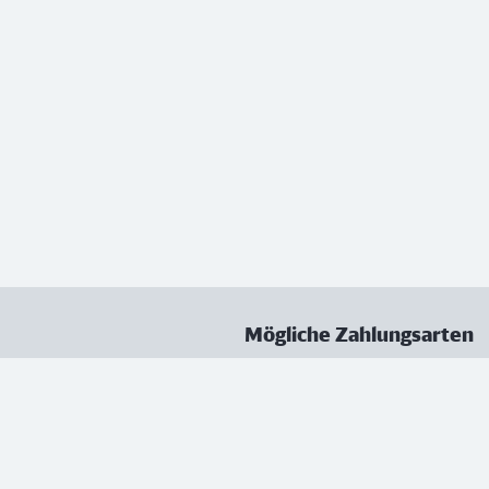
Mögliche Zahlungsarten
ungen
Datenschutz
Nutzungsbedingungen
Vertrag kündigen