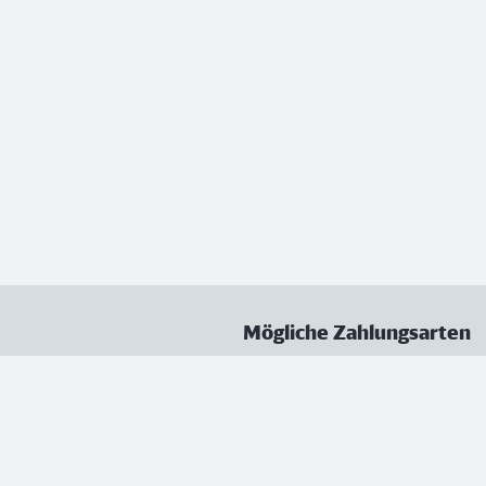
Mögliche Zahlungsarten
ungen
Datenschutz
Nutzungsbedingungen
Vertrag kündigen