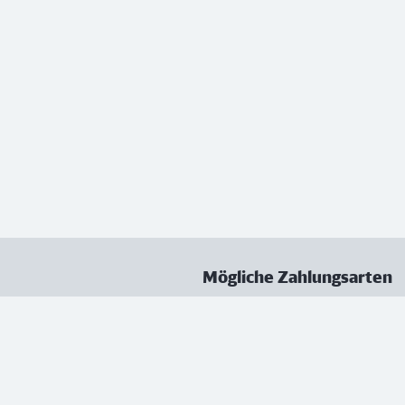
Mögliche Zahlungsarten
ungen
Datenschutz
Nutzungsbedingungen
Vertrag kündigen