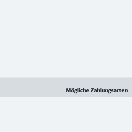
Mögliche Zahlungsarten
ungen
Datenschutz
Nutzungsbedingungen
Vertrag kündigen