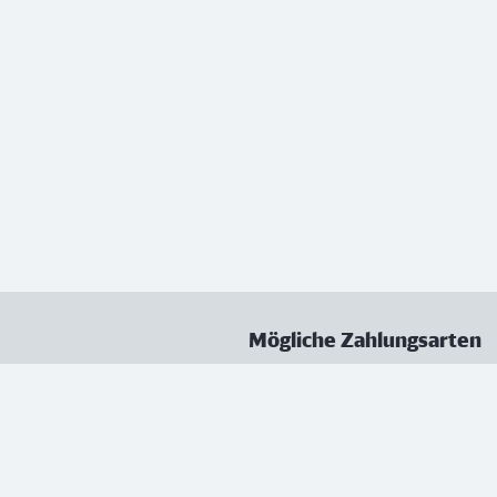
Mögliche Zahlungsarten
ungen
Datenschutz
Nutzungsbedingungen
Vertrag kündigen