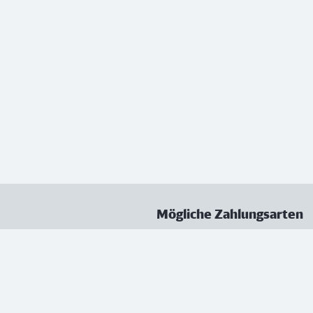
Mögliche Zahlungsarten
ungen
Datenschutz
Nutzungsbedingungen
Vertrag kündigen