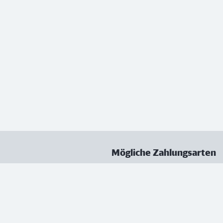
Mögliche Zahlungsarten
ungen
Datenschutz
Nutzungsbedingungen
Vertrag kündigen