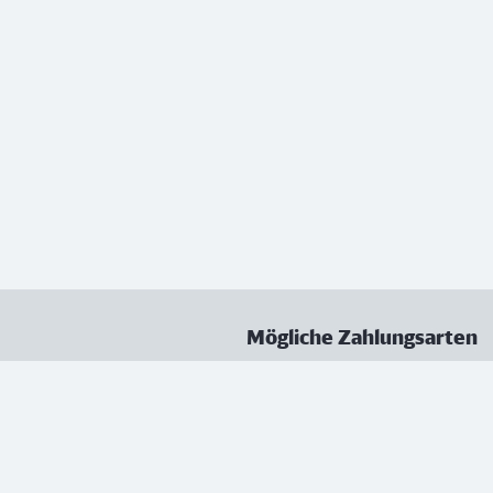
Mögliche Zahlungsarten
ungen
Datenschutz
Nutzungsbedingungen
Vertrag kündigen