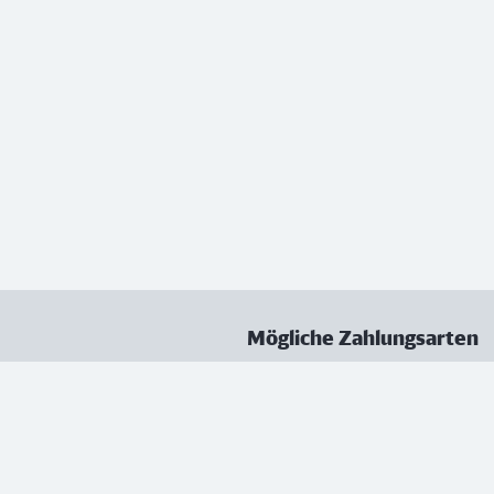
Mögliche Zahlungsarten
ungen
Datenschutz
Nutzungsbedingungen
Vertrag kündigen