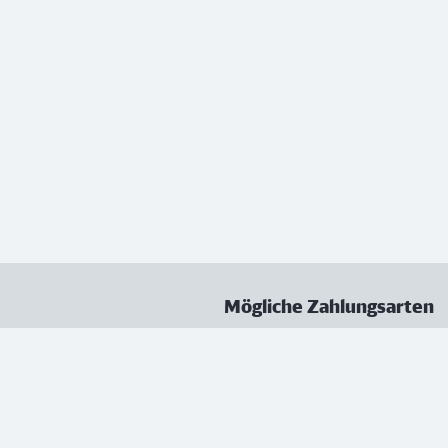
Mögliche Zahlungsarten
ungen
Datenschutz
Nutzungsbedingungen
Vertrag kündigen