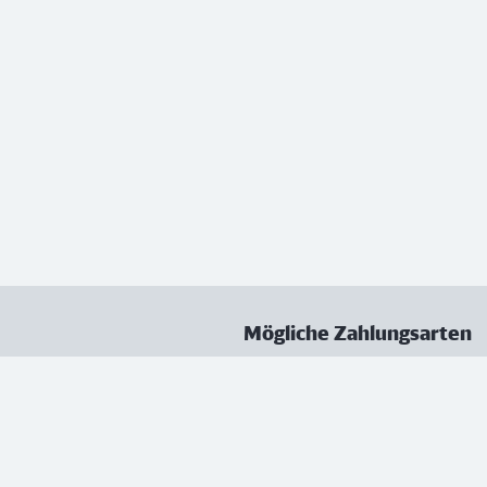
Mögliche Zahlungsarten
ungen
Datenschutz
Nutzungsbedingungen
Vertrag kündigen