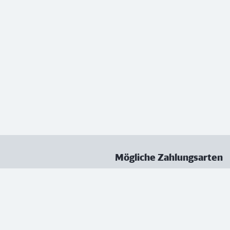
Mögliche Zahlungsarten
ungen
Datenschutz
Nutzungsbedingungen
Vertrag kündigen