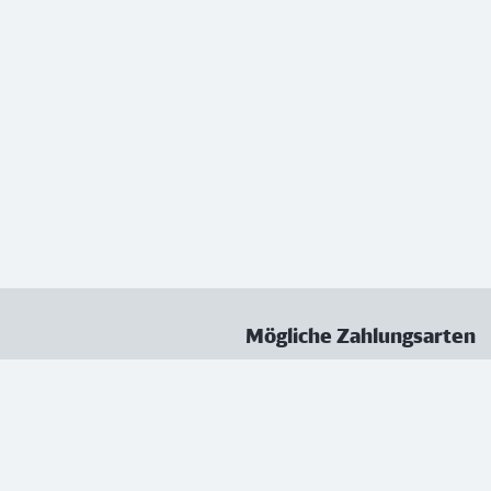
Mögliche Zahlungsarten
ungen
Datenschutz
Nutzungsbedingungen
Vertrag kündigen