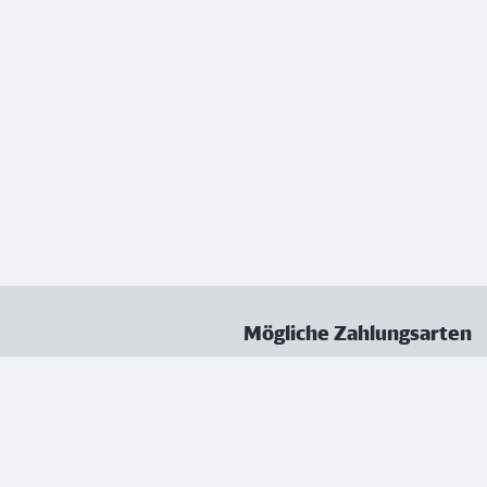
Mögliche Zahlungsarten
ungen
Datenschutz
Nutzungsbedingungen
Vertrag kündigen