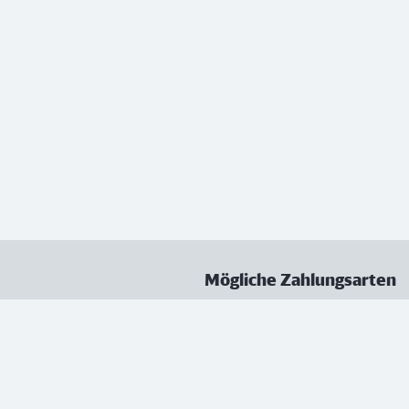
Mögliche Zahlungsarten
ungen
Datenschutz
Nutzungsbedingungen
Vertrag kündigen