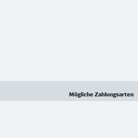
Mögliche Zahlungsarten
ungen
Datenschutz
Nutzungsbedingungen
Vertrag kündigen