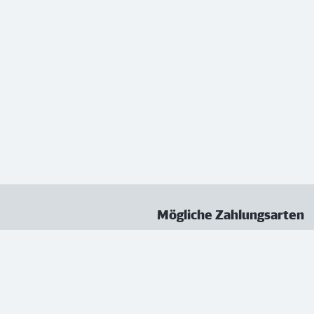
Mögliche Zahlungsarten
ungen
Datenschutz
Nutzungsbedingungen
Vertrag kündigen