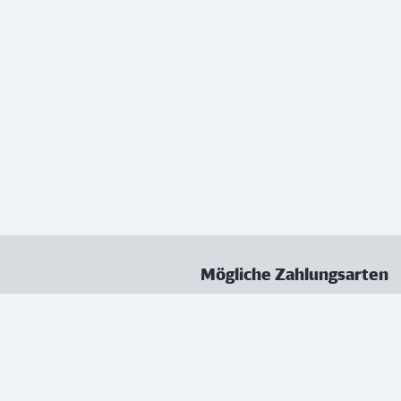
Mögliche Zahlungsarten
ungen
Datenschutz
Nutzungsbedingungen
Vertrag kündigen