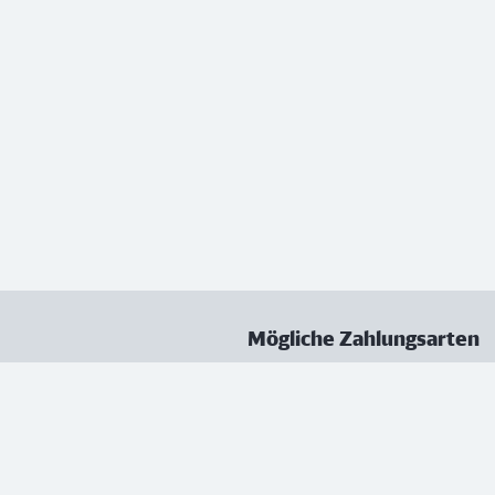
Mögliche Zahlungsarten
ungen
Datenschutz
Nutzungsbedingungen
Vertrag kündigen