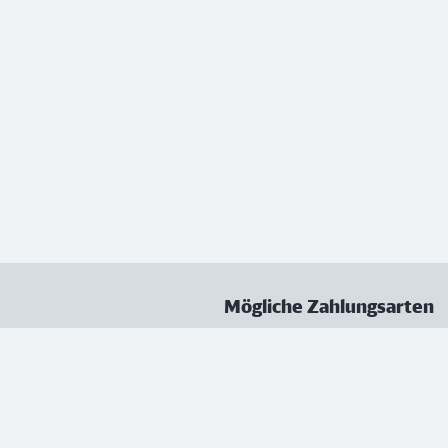
Mögliche Zahlungsarten
ungen
Datenschutz
Nutzungsbedingungen
Vertrag kündigen