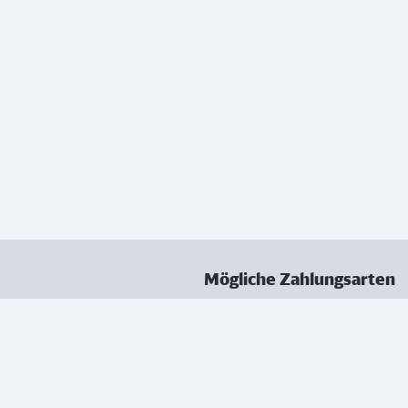
Mögliche Zahlungsarten
ungen
Datenschutz
Nutzungsbedingungen
Vertrag kündigen