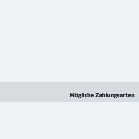
Mögliche Zahlungsarten
ungen
Datenschutz
Nutzungsbedingungen
Vertrag kündigen