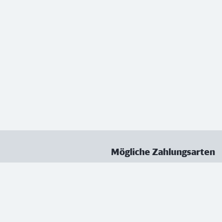
Mögliche Zahlungsarten
ungen
Datenschutz
Nutzungsbedingungen
Vertrag kündigen