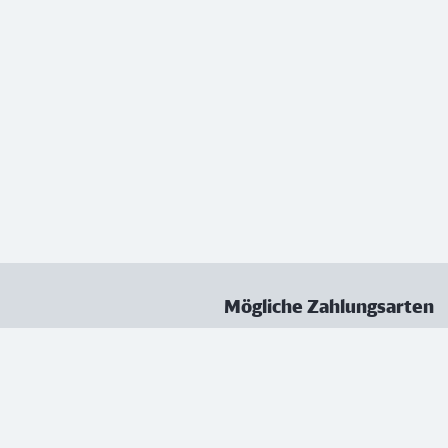
Mögliche Zahlungsarten
ungen
Datenschutz
Nutzungsbedingungen
Vertrag kündigen