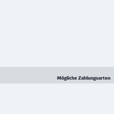
Mögliche Zahlungsarten
ungen
Datenschutz
Nutzungsbedingungen
Vertrag kündigen