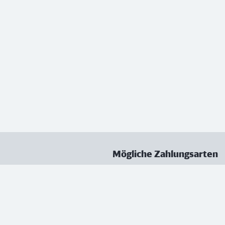
Mögliche Zahlungsarten
ungen
Datenschutz
Nutzungsbedingungen
Vertrag kündigen