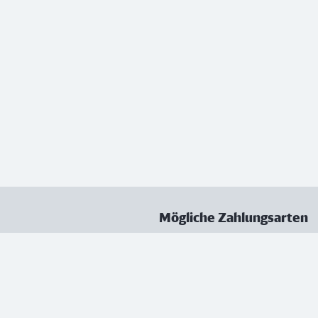
Mögliche Zahlungsarten
ungen
Datenschutz
Nutzungsbedingungen
Vertrag kündigen