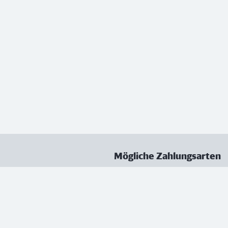
Mögliche Zahlungsarten
ungen
Datenschutz
Nutzungsbedingungen
Vertrag kündigen