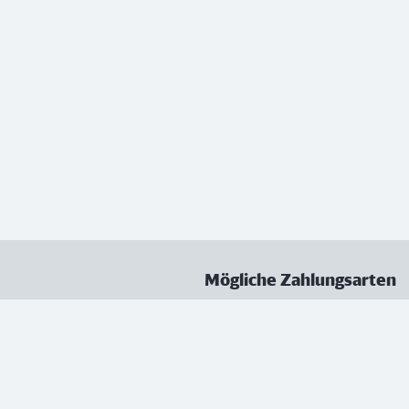
Mögliche Zahlungsarten
ungen
Datenschutz
Nutzungsbedingungen
Vertrag kündigen