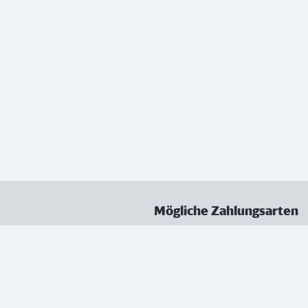
Mögliche Zahlungsarten
ungen
Datenschutz
Nutzungsbedingungen
Vertrag kündigen