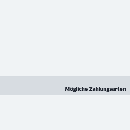
Mögliche Zahlungsarten
ungen
Datenschutz
Nutzungsbedingungen
Vertrag kündigen