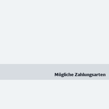
Mögliche Zahlungsarten
ungen
Datenschutz
Nutzungsbedingungen
Vertrag kündigen