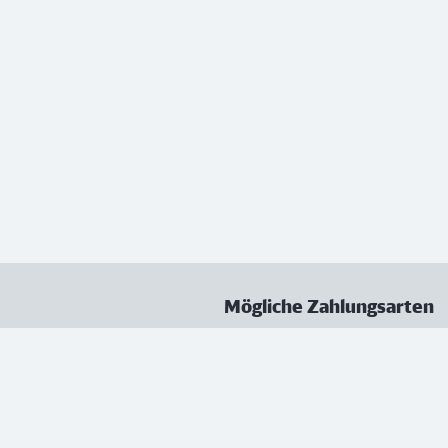
Mögliche Zahlungsarten
ungen
Datenschutz
Nutzungsbedingungen
Vertrag kündigen